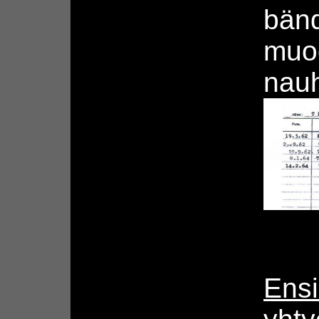
bänd
muod
nauh
Ens