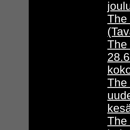
joul
The
(Tav
The
28.6
kok
The
uude
kesä
The