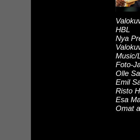
Valokuv
HBL
Nya Pr
Valoku
Music/
Foto-J
Olle Sa
Emil Sa
Risto H
Esa M
Omat ar