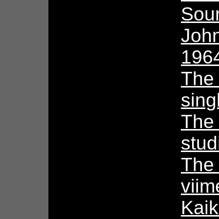
Sou
Joh
196
The 
sing
The
stud
The
vii
Kaik