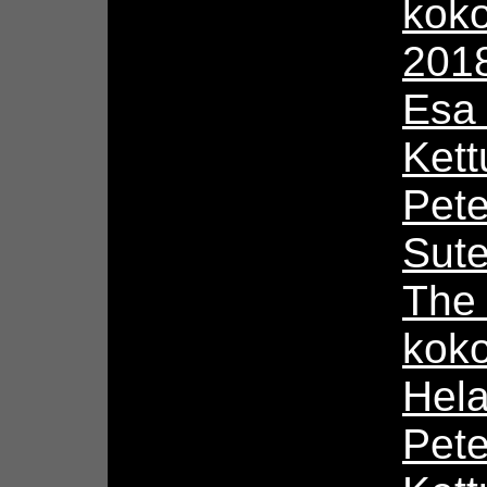
kok
201
Esa
Kett
Pete
Sute
The
koko
Hela
Pet