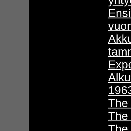
yhty
Ensi
vuo
Akku
tam
Expo
Alku
196
The
The
The