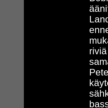
ääni
Land
enne
muk
rivi
sama
Pete
käyt
sähk
bass