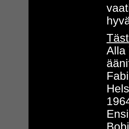
vaat
hyv
Täst
Alla
ääni
Fabi
Hels
196
Ensi
Bobi