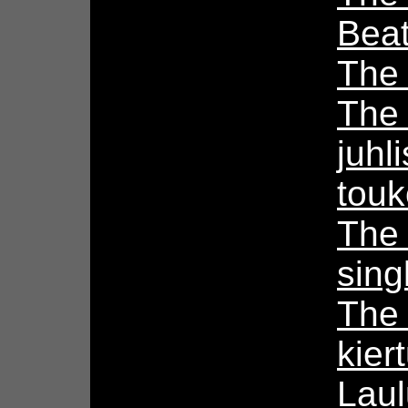
Bea
The
The 
juhl
tou
The 
sing
The
kier
Laul