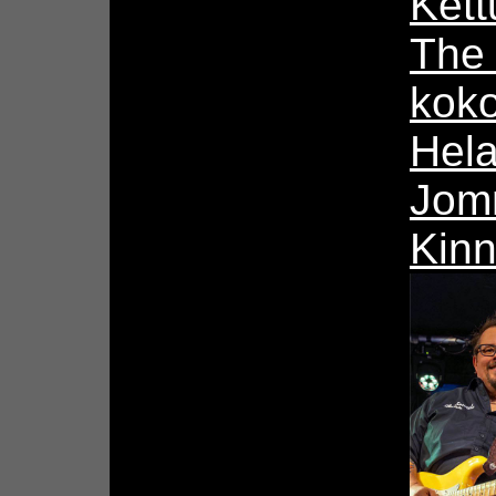
Kett
The
koko
Hela
Jomm
Kinn